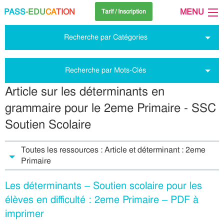
PASS
-EDU
CA
TION
MENU
Tarif / Inscription
Recherche par Catégories
Recherche par Mots-Clés
Article sur les déterminants en
grammaire pour le 2eme Primaire - SSC
Soutien Scolaire
Toutes les ressources : Article et déterminant : 2eme
Primaire
Les déterminants – Soutien scolaire pour les
élèves en difficulté : 2eme Primaire – PDF à
imprimer