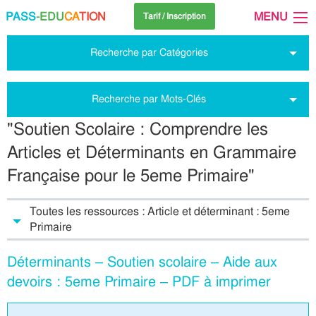
PASS
-EDU
CA
TION
MENU
Tarif / Inscription
Recherche par Catégories
Recherche par Mots-Clés
"Soutien Scolaire : Comprendre les
Articles et Déterminants en Grammaire
Française pour le 5eme Primaire"
Toutes les ressources : Article et déterminant : 5eme
Primaire
Déterminants – Soutien scolaire – Aide aux
devoirs : 5eme Primaire – PDF à imprimer