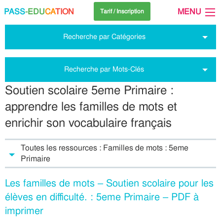
PASS
-EDU
CA
TION
MENU
Tarif / Inscription
Recherche par Catégories
Recherche par Mots-Clés
Soutien scolaire 5eme Primaire :
apprendre les familles de mots et
enrichir son vocabulaire français
Toutes les ressources : Familles de mots : 5eme
Primaire
Les familles de mots – Soutien scolaire pour les
élèves en difficulté. : 5eme Primaire – PDF à
imprimer