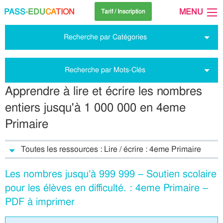
PASS
-EDU
CA
TION
MENU
Tarif / Inscription
Recherche par Catégories
Recherche par Mots-Clés
Apprendre à lire et écrire les nombres
entiers jusqu'à 1 000 000 en 4eme
Primaire
Toutes les ressources : Lire / écrire : 4eme Primaire
Les nombres jusqu’à 999 999 – Soutien scolaire
pour les élèves en difficulté. : 4eme Primaire –
PDF à imprimer