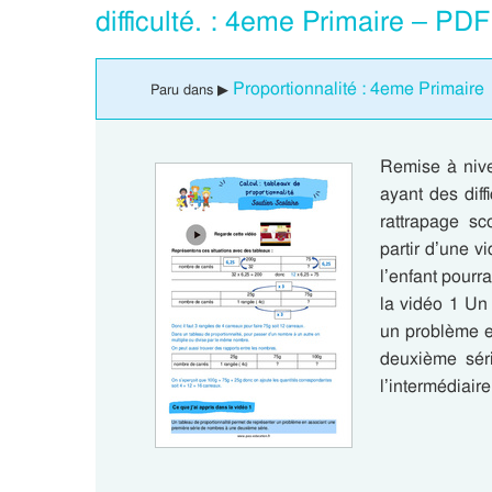
difficulté. : 4eme Primaire – PD
Proportionnalité : 4eme Primaire
Paru dans ▶
Remise à nive
ayant des diff
rattrapage sc
partir d’une v
l’enfant pourr
la vidéo 1 Un
un problème e
deuxième séri
l’intermédiai