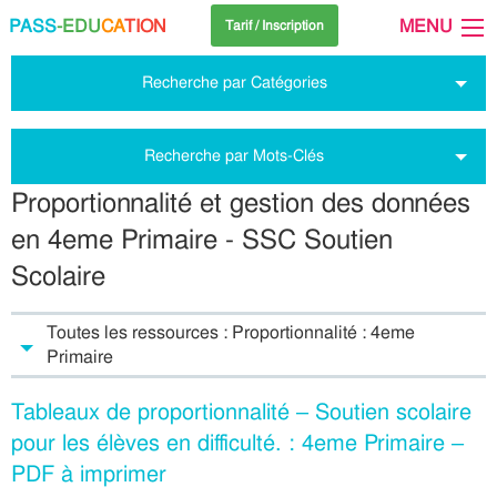
PASS
-EDU
CA
TION
MENU
Tarif / Inscription
Recherche par Catégories
Recherche par Mots-Clés
Proportionnalité et gestion des données
en 4eme Primaire - SSC Soutien
Scolaire
Toutes les ressources : Proportionnalité : 4eme
Primaire
Tableaux de proportionnalité – Soutien scolaire
pour les élèves en difficulté. : 4eme Primaire –
PDF à imprimer