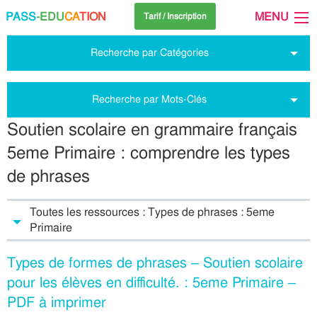
PASS
-EDU
CA
TION
MENU
Tarif / Inscription
Recherche par Catégories
Recherche par Mots-Clés
Soutien scolaire en grammaire français
5eme Primaire : comprendre les types
de phrases
Toutes les ressources : Types de phrases : 5eme
Primaire
Types de formes de phrases – Soutien scolaire
pour les élèves en difficulté. : 5eme Primaire –
PDF à imprimer