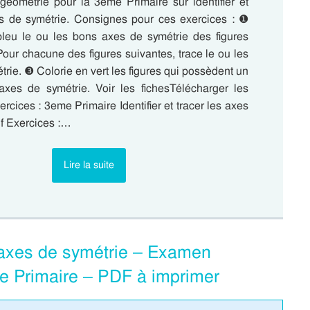
géométrie pour la 3eme Primaire sur identifier et
es de symétrie. Consignes pour ces exercices : ❶
eu le ou les bons axes de symétrie des figures
our chacune des figures suivantes, trace le ou les
trie. ❸ Colorie en vert les figures qui possèdent un
axes de symétrie. Voir les fichesTélécharger les
cices : 3eme Primaire Identifier et tracer les axes
df Exercices :…
Lire la suite
es axes de symétrie – Examen
me Primaire – PDF à imprimer