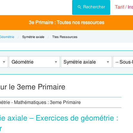
Tarif /
In
Rechercher
3e Primaire : Toutes nos ressources
Géométrie
Current:
Symétrie axiale
Current:
Ttes Ressources
ur le 3eme Primaire
métrie - Mathématiques : 3eme Primaire
ie axiale – Exercices de géométrie :
r