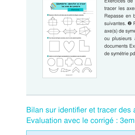
Exercices de 
tracer les ax
Repasse en bl
suivantes. ❷ P
axe(s) de symé
ou plusieurs 
documents Exer
de symétrie p
Bilan sur identifier et tracer d
Evaluation avec le corrigé : 3e