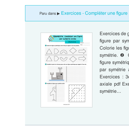
Exercices - Compléter une figure
Paru dans ▶
Exercices de 
figure par sy
Colorie les fi
symétrie. ❷ C
figure symétri
par symétrie 
Exercices : 3
axiale pdf Ex
symétrie…