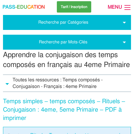
PASS
-EDU
CA
TION
MENU
Tarif / Inscription
Recherche par Catégories
Recherche par Mots-Clés
Apprendre la conjugaison des temps
composés en français au 4eme Primaire
Toutes les ressources : Temps composés -
Conjugaison - Français : 4eme Primaire
Temps simples – temps composés – Rituels –
Conjugaison : 4eme, 5eme Primaire – PDF à
imprimer