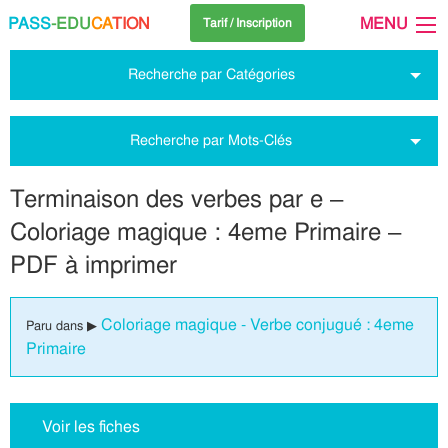
PASS
-EDU
CA
TION
MENU
Tarif / Inscription
Recherche par Catégories
Recherche par Mots-Clés
Terminaison des verbes par e –
Coloriage magique : 4eme Primaire –
PDF à imprimer
Coloriage magique - Verbe conjugué : 4eme
Paru dans ▶
Primaire
Voir les fiches