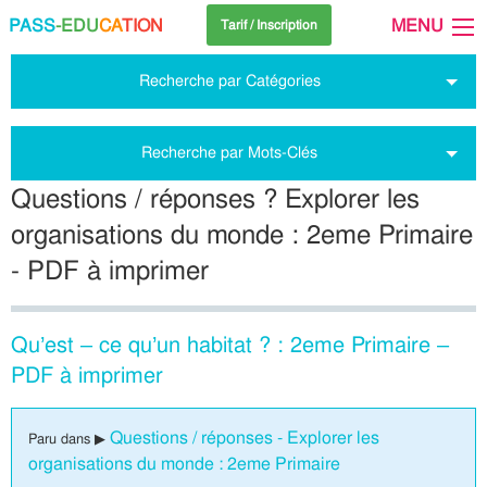
PASS
-EDU
CA
TION
MENU
Tarif / Inscription
Recherche par Catégories
Recherche par Mots-Clés
Questions / réponses ? Explorer les
organisations du monde : 2eme Primaire
- PDF à imprimer
Qu’est – ce qu’un habitat ? : 2eme Primaire –
PDF à imprimer
Questions / réponses - Explorer les
Paru dans ▶
organisations du monde : 2eme Primaire