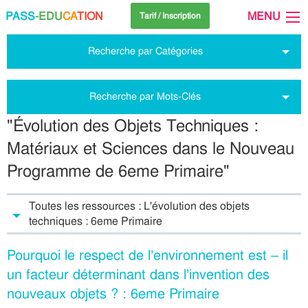
PASS
-EDU
CA
TION
MENU
Tarif / Inscription
Recherche par Catégories
Recherche par Mots-Clés
"Évolution des Objets Techniques :
Matériaux et Sciences dans le Nouveau
Programme de 6eme Primaire"
Toutes les ressources : L'évolution des objets
techniques : 6eme Primaire
Pourquoi le respect de l’environnement est – il
un facteur déterminant dans l’invention des
nouveaux objets ? : 6eme Primaire