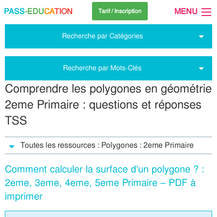
PASS
-EDU
CA
TION
MENU
Tarif / Inscription
Recherche par Catégories
Recherche par Mots-Clés
Comprendre les polygones en géométrie
2eme Primaire : questions et réponses
TSS
Toutes les ressources : Polygones : 2eme Primaire
Comment calculer la surface d’un polygone ? :
2eme, 3eme, 4eme, 5eme Primaire – PDF à
imprimer