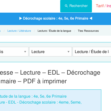
Tarif /
In
Rechercher
▶ Décrochage scolaire : 4e, 5e, 6e Primaire ◀
s
Lecture / Littérature
Current:
Lecture / Étude de la langue
Current:
Ttes Ressources
tresse – Lecture – EDL – Décrochage
imaire – PDF à imprimer
tude de la langue : 4e, 5e, 6e Primaire
cture - EDL - Décrochage scolaire : 4eme, 5eme,