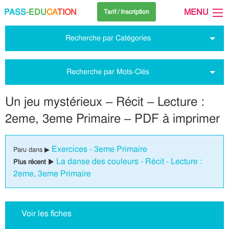
PASS
-EDU
CA
TION
MENU
Tarif / Inscription
Recherche par Catégories
Recherche par Mots-Clés
Un jeu mystérieux – Récit – Lecture :
2eme, 3eme Primaire – PDF à imprimer
Exercices - 3eme Primaire
Paru dans ▶
La danse des couleurs - Récit - Lecture :
Plus récent ▶
2eme, 3eme Primaire
Voir les fiches