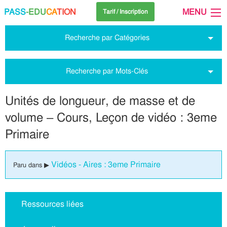
PASS
-EDU
CA
TION
MENU
Tarif / Inscription
Recherche par Catégories
Recherche par Mots-Clés
Unités de longueur, de masse et de
volume – Cours, Leçon de vidéo : 3eme
Primaire
Vidéos - Aires : 3eme Primaire
Paru dans ▶
Ressources liées