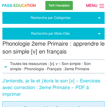
PASS
-EDU
CA
TION
MENU
Tarif / Inscription
Recherche par Catégories
Recherche par Mots-Clés
Phonologie 2eme Primaire : apprendre le
son simple [v] en français
Toutes les ressources : [v], v – Son simple - Son
simple - Phonologie - Français : 2eme Primaire
J’entends, je lis et j’écris le son [v] – Exercices
avec correction : 2eme Primaire – PDF à
imprimer