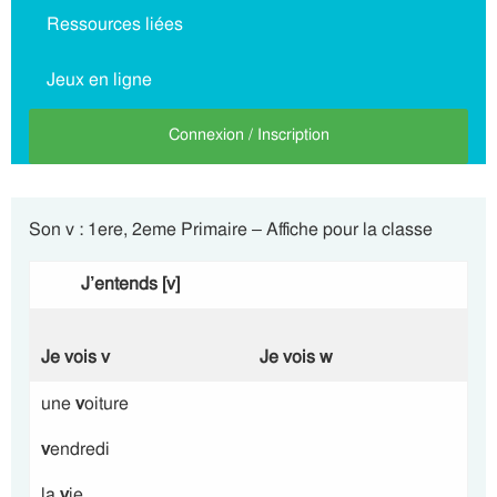
Ressources liées
Jeux en ligne
Connexion / Inscription
Son v : 1ere, 2eme Primaire – Affiche pour la classe
J’entends [
v]
Je vois
v
Je vois
w
une
v
oiture
v
endredi
la
v
ie