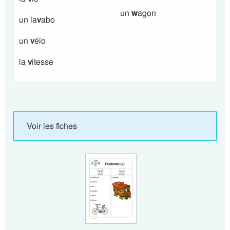
un
w
agon
un la
v
abo
un
v
élo
la
v
itesse
Voir les fiches