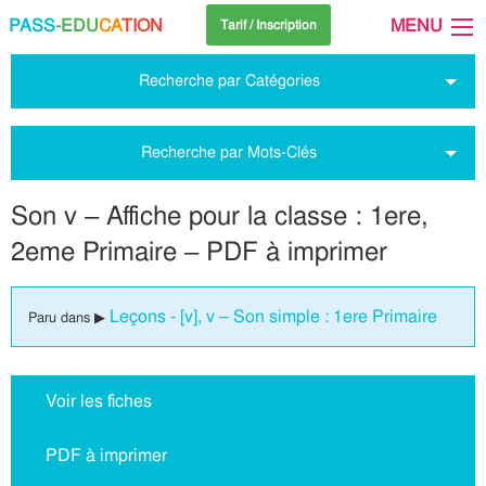
PASS
-EDU
CA
TION
MENU
Tarif / Inscription
Recherche par Catégories
Recherche par Mots-Clés
Son v – Affiche pour la classe : 1ere,
2eme Primaire – PDF à imprimer
Leçons - [v], v – Son simple : 1ere Primaire
Paru dans ▶
Voir les fiches
PDF à imprimer