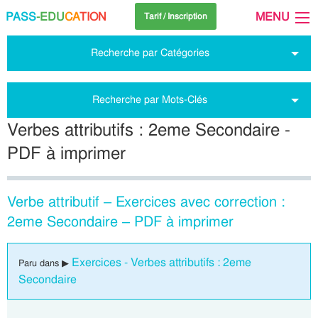
PASS
-EDU
CA
TION
MENU
Tarif / Inscription
Recherche par Catégories
Recherche par Mots-Clés
Verbes attributifs : 2eme Secondaire -
PDF à imprimer
Verbe attributif – Exercices avec correction :
2eme Secondaire – PDF à imprimer
Exercices - Verbes attributifs : 2eme
Paru dans ▶
Secondaire