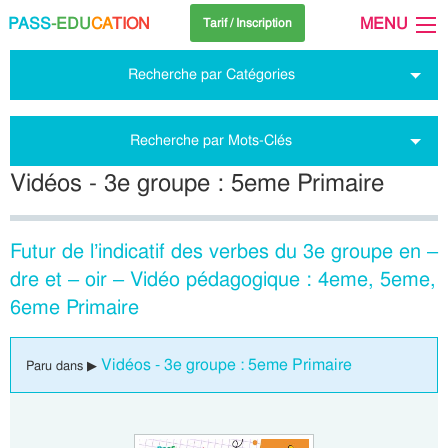
PASS
-EDU
CA
TION
MENU
Tarif / Inscription
Recherche par Catégories
Recherche par Mots-Clés
Vidéos - 3e groupe : 5eme Primaire
Futur de l’indicatif des verbes du 3e groupe en –
dre et – oir – Vidéo pédagogique : 4eme, 5eme,
6eme Primaire
Vidéos - 3e groupe : 5eme Primaire
Paru dans ▶