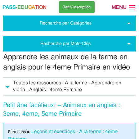
PASS
-EDU
CA
TION
MENU
Tarif / Inscription
Recherche par Catégories
Recherche par Mots-Clés
Apprendre les animaux de la ferme en
anglais pour le 4eme Primaire en vidéo
Toutes les ressources : A la ferme - Apprendre en
vidéo - Anglais : 4eme Primaire
Petit âne facétieux! – Animaux en anglais :
3eme, 4eme, 5eme Primaire
Leçons et exercices - A la ferme : 4eme
Paru dans ▶
Primaire