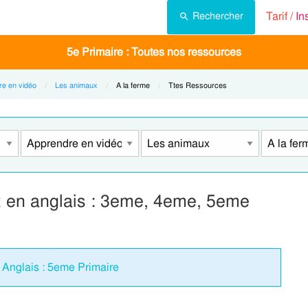
Tarif /
In
Rechercher
5e Primaire : Toutes nos ressources
re en vidéo
Les animaux
Current:
A la ferme
Current:
Ttes Ressources
x en anglais : 3eme, 4eme, 5eme
- Anglais : 5eme Primaire