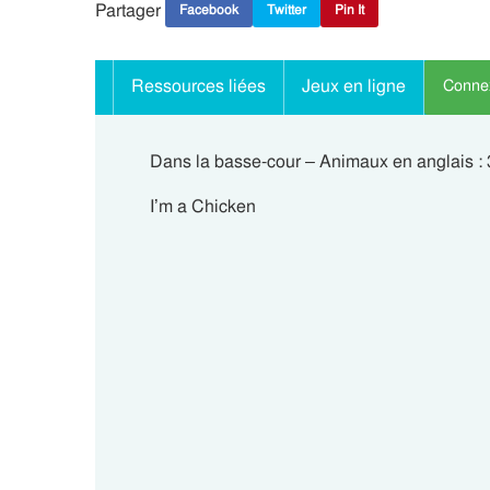
Partager
Facebook
Twitter
Pin It
Ressources liées
Jeux en ligne
Connex
Dans la basse-cour – Animaux en anglais :
I’m a Chicken