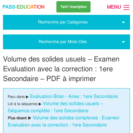
PASS
-EDU
CA
TION
MENU
Tarif / Inscription
Recherche par Catégories
Recherche par Mots-Clés
Volume des solides usuels – Examen
Evaluation avec la correction : 1ere
Secondaire – PDF à imprimer
Evaluation Bilan - Aires : 1ere Secondaire
Paru dans ▶
Volume des solides usuels –
Lié à la séquence ▶
Séquence complète : 1ere Secondaire
Volume des solides complexes - Examen
Plus récent ▶
Evaluation avec la correction : 1ere Secondaire