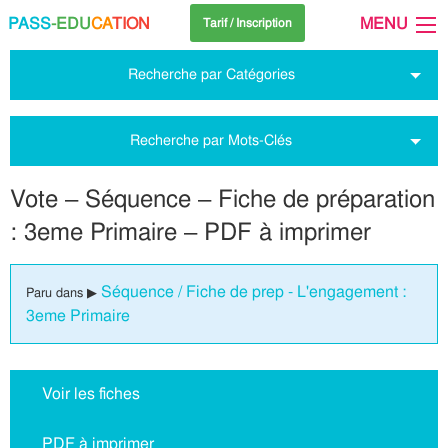
PASS
-EDU
CA
TION
MENU
Tarif / Inscription
Recherche par Catégories
Recherche par Mots-Clés
Vote – Séquence – Fiche de préparation
: 3eme Primaire – PDF à imprimer
Séquence / Fiche de prep - L'engagement :
Paru dans ▶
3eme Primaire
Voir les fiches
PDF à imprimer