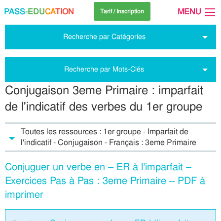
PASS
-EDU
CA
TION
MENU
Tarif / Inscription
Recherche par Catégories
Recherche par Mots-Clés
Conjugaison 3eme Primaire : imparfait
de l'indicatif des verbes du 1er groupe
Toutes les ressources : 1er groupe - Imparfait de
l'indicatif - Conjugaison - Français : 3eme Primaire
Conjuguer un verbe en – ER à l’imparfait –
Exercices Pas à Pas : 3eme Primaire – PDF à
imprimer