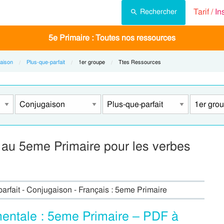
Tarif /
In
Rechercher
5e Primaire : Toutes nos ressources
aison
Plus-que-parfait
Current:
1er groupe
Current:
Ttes Ressources
 au 5eme Primaire pour les verbes
parfait - Conjugaison - Français : 5eme Primaire
 mentale : 5eme Primaire – PDF à