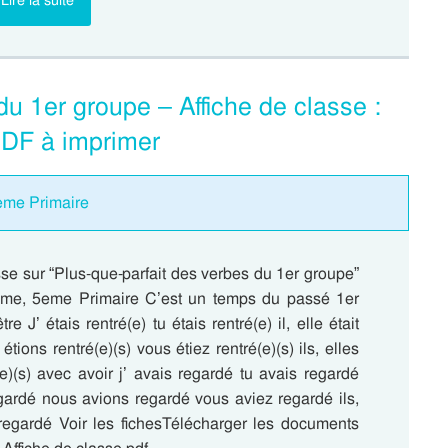
Lire la suite
du 1er groupe – Affiche de classe :
DF à imprimer
5eme Primaire
sse sur “Plus-que-parfait des verbes du 1er groupe”
eme, 5eme Primaire C’est un temps du passé 1er
e J’ étais rentré(e) tu étais rentré(e) il, elle était
étions rentré(e)(s) vous étiez rentré(e)(s) ils, elles
(e)(s) avec avoir j’ avais regardé tu avais regardé
regardé nous avions regardé vous aviez regardé ils,
 regardé Voir les fichesTélécharger les documents