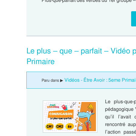
Plus-que-parfait des verbes du 1er groupe –
Le plus – que – parfait – Vidé
Primaire
Vidéos - Être Avoir : 5eme Primai
Paru dans ▶
Le plus-que-
pédagogique V
qu’il l’avait
rencontré aup
l’action pas