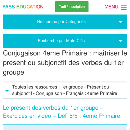
PASS
-EDU
CA
TION
MENU
Tarif / Inscription
Recherche par Catégories
Recherche par Mots-Clés
Conjugaison 4eme Primaire : maîtriser le
présent du subjonctif des verbes du 1er
groupe
Toutes les ressources : 1er groupe - Présent du
subjonctif - Conjugaison - Français : 4eme Primaire
Le présent des verbes du 1er groupe –
Exercices en vidéo – Défi 5/5 : 4eme Primaire