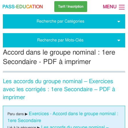
PASS
-EDU
CA
TION
MENU
Tarif / Inscription
Recherche par Catégories
Recherche par Mots-Clés
Accord dans le groupe nominal : 1ere
Secondaire - PDF à imprimer
Les accords du groupe nominal – Exercices
avec les corrigés : 1ere Secondaire – PDF à
imprimer
Exercices - Accord dans le groupe nominal :
Paru dans ▶
1ere Secondaire
Les accords du groupe nominal –
Lié à la séquence ▶