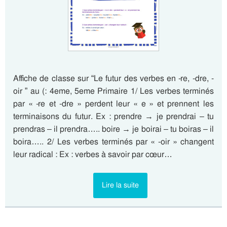
Affiche de classe sur “Le futur des verbes en -re, -dre, -
oir ” au (: 4eme, 5eme Primaire 1/ Les verbes terminés
par « -re et -dre » perdent leur « e » et prennent les
terminaisons du futur. Ex : prendre → je prendrai – tu
prendras – il prendra….. boire → je boirai – tu boiras – il
boira….. 2/ Les verbes terminés par « -oir » changent
leur radical : Ex : verbes à savoir par cœur…
Lire la suite