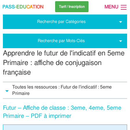
PASS
-EDU
CA
TION
MENU
Tarif / Inscription
Recherche par Catégories
Recherche par Mots-Clés
Apprendre le futur de l'indicatif en 5eme
Primaire : affiche de conjugaison
française
Toutes les ressources : Futur de l'indicatif : 5eme
Primaire
Futur – Affiche de classe : 3eme, 4eme, 5eme
Primaire – PDF à imprimer