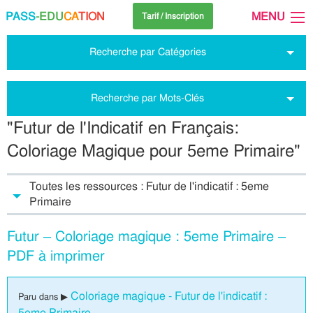
PASS
-EDU
CA
TION
MENU
Tarif / Inscription
Recherche par Catégories
Recherche par Mots-Clés
"Futur de l'Indicatif en Français:
Coloriage Magique pour 5eme Primaire"
Toutes les ressources : Futur de l'indicatif : 5eme
Primaire
Futur – Coloriage magique : 5eme Primaire –
PDF à imprimer
Coloriage magique - Futur de l'indicatif :
Paru dans ▶
5eme Primaire