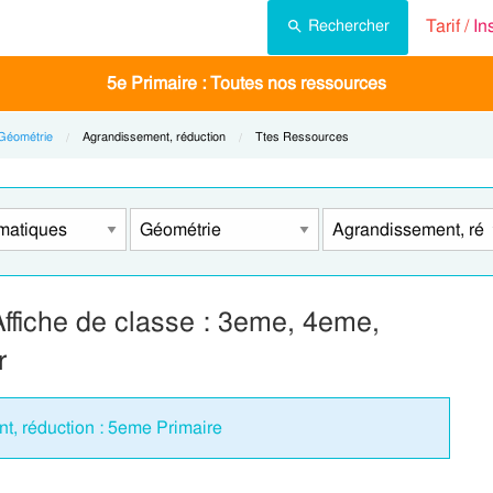
Tarif /
In
Rechercher
5e Primaire : Toutes nos ressources
Géométrie
Current:
Agrandissement, réduction
Current:
Ttes Ressources
ffiche de classe : 3eme, 4eme,
r
nt, réduction : 5eme Primaire