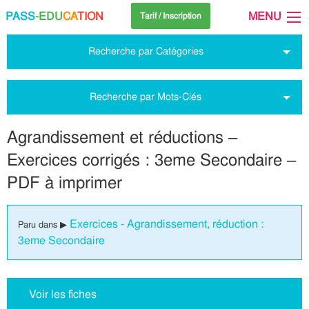
PASS
-EDU
CA
TION
MENU
Tarif / Inscription
Recherche par Catégories
Recherche par Mots-Clés
Agrandissement et réductions –
Exercices corrigés : 3eme Secondaire –
PDF à imprimer
Exercices - Agrandissement, réduction :
Paru dans ▶
3eme Secondaire
Voir les fiches