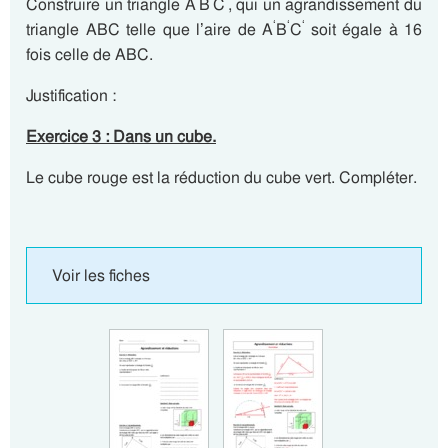
‘
‘
‘
Construire un triangle A
B
C
, qui un agrandissement du
‘
‘
‘
triangle ABC telle que l’aire de A
B
C
soit égale à 16
fois celle de ABC.
Justification :
Exercice 3 : Dans un cube.
Le cube rouge est la réduction du cube vert. Compléter.
Voir les fiches