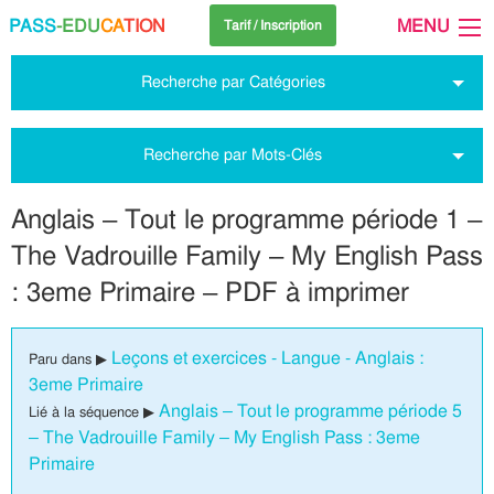
PASS
-EDU
CA
TION
MENU
Tarif / Inscription
Recherche par Catégories
Recherche par Mots-Clés
Anglais – Tout le programme période 1 –
The Vadrouille Family – My English Pass
: 3eme Primaire – PDF à imprimer
Leçons et exercices - Langue - Anglais :
Paru dans ▶
3eme Primaire
Anglais – Tout le programme période 5
Lié à la séquence ▶
– The Vadrouille Family – My English Pass : 3eme
Primaire