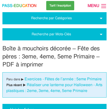
PASS
-EDU
CA
TION
MENU
Tarif / Inscription
Recherche par Catégories
Recherche par Mots-Clés
Boîte à mouchoirs décorée – Fête des
pères : 3eme, 4eme, 5eme Primaire –
PDF à imprimer
Exercices - Fêtes de l’année : 5eme Primaire
Paru dans ▶
Réaliser une lanterne pour Halloween - Arts
Plus récent ▶
plastiques : 2eme, 3eme, 4eme, 5eme Primaire