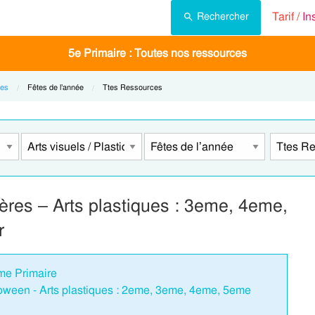
Tarif /
In
Rechercher
5e Primaire : Toutes nos ressources
ues
Current:
Fêtes de l’année
Current:
Ttes Ressources
ères – Arts plastiques : 3eme, 4eme,
r
eme Primaire
loween - Arts plastiques : 2eme, 3eme, 4eme, 5eme