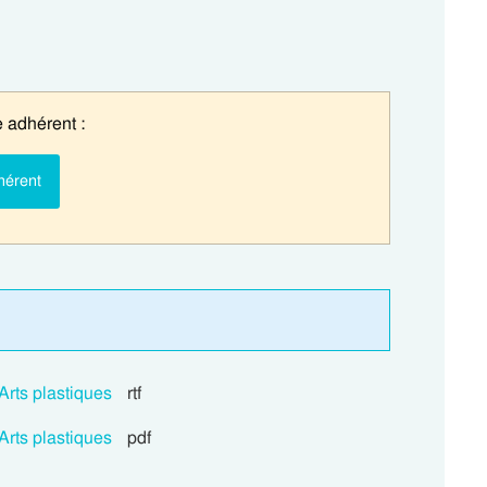
 adhérent :
hérent
Arts plastiques
rtf
Arts plastiques
pdf