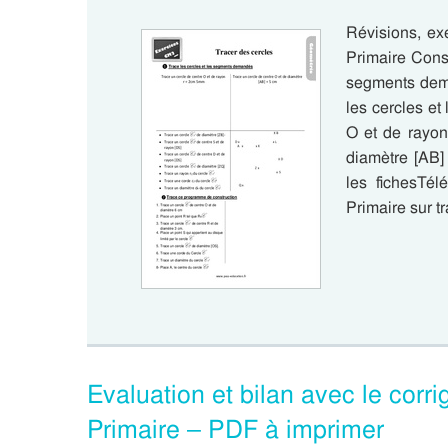
Révisions, ex
Primaire Consi
segments dem
les cercles e
O et de rayon
diamètre [AB]
les fichesTé
Primaire sur t
Evaluation et bilan avec le corr
Primaire – PDF à imprimer