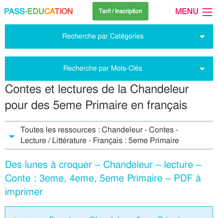
PASS
-EDU
CA
TION
MENU
Tarif / Inscription
Recherche par Catégories
Recherche par Mots-Clés
Contes et lectures de la Chandeleur
pour des 5eme Primaire en français
Toutes les ressources : Chandeleur - Contes -
Lecture / Littérature - Français : 5eme Primaire
Des lunes à croquer – Chandeleur – lecture –
Conte : 3eme, 4eme, 5eme Primaire – PDF à
imprimer