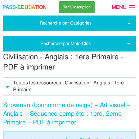
PASS
-EDU
CA
TION
MENU
Tarif / Inscription
Recherche par Catégories
Recherche par Mots-Clés
Civilisation - Anglais : 1ere Primaire -
PDF à imprimer
Toutes les ressources : Civilisation - Anglais : 1ere
Primaire
Snowman (bonhomme de neige) – Art visuel –
Anglais – Séquence complète : 1ere, 2eme
Primaire – PDF à imprimer