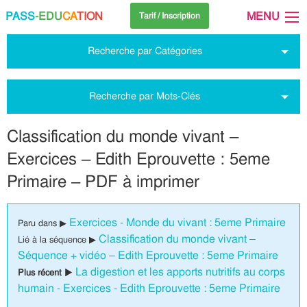
PASS
-EDU
CA
TION
MENU
Tarif / Inscription
Recherche par Catégories
Recherche par Mots-Clés
Classification du monde vivant –
Exercices – Edith Eprouvette : 5eme
Primaire – PDF à imprimer
Exercices - Monde du vivant : 5eme Primaire
Paru dans ▶
Classification du monde vivant –
Lié à la séquence ▶
Séquence + vidéo – Edith Eprouvette : 5eme Primaire
La digestion et les apports nutritifs au corps
Plus récent ▶
humain - Exercices - Edith Eprouvette : 5eme Primaire