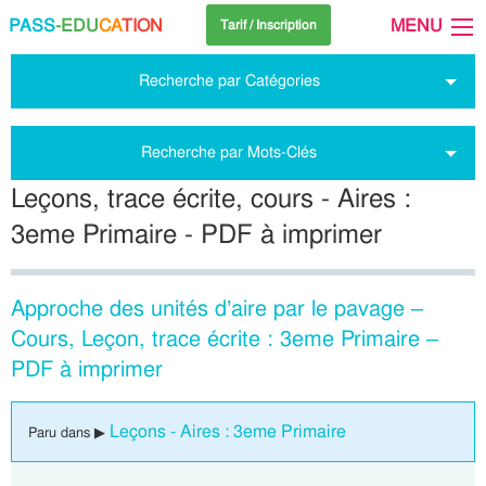
PASS
-EDU
CA
TION
MENU
Tarif / Inscription
Recherche par Catégories
Recherche par Mots-Clés
Leçons, trace écrite, cours - Aires :
3eme Primaire - PDF à imprimer
Approche des unités d’aire par le pavage –
Cours, Leçon, trace écrite : 3eme Primaire –
PDF à imprimer
Leçons - Aires : 3eme Primaire
Paru dans ▶