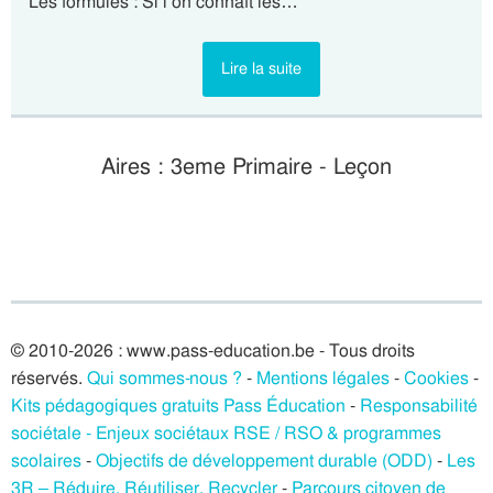
Les formules : Si l’on connaît les…
Lire la suite
Aires : 3eme Primaire - Leçon
© 2010-2026 : www.pass-education.be - Tous droits
réservés.
Qui sommes-nous ?
-
Mentions légales
-
Cookies
-
Kits pédagogiques gratuits Pass Éducation
-
Responsabilité
sociétale - Enjeux sociétaux RSE / RSO & programmes
scolaires
-
Objectifs de développement durable (ODD)
-
Les
3R – Réduire, Réutiliser, Recycler
-
Parcours citoyen de