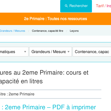
Tarif /
In
Rechercher
2e Primaire : Toutes nos ressources
Grandeurs / Mesures
Current:
Contenance, capacité litre
Current:
Leçons
ures au 2eme Primaire: cours et
pacité en litres
itre : 2eme Primaire
on : 2eme Primaire – PDF à imprimer