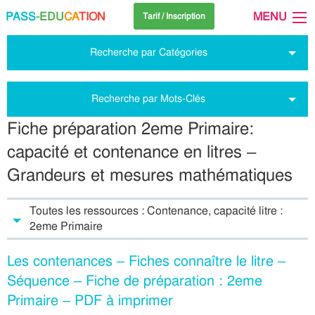
PASS
-EDU
CA
TION
MENU
Tarif / Inscription
Recherche par Catégories
Recherche par Mots-Clés
Fiche préparation 2eme Primaire:
capacité et contenance en litres –
Grandeurs et mesures mathématiques
Toutes les ressources : Contenance, capacité litre :
2eme Primaire
Les contenances – Fiches connaître le litre –
Séquence – Fiche de préparation : 2eme
Primaire – PDF à imprimer