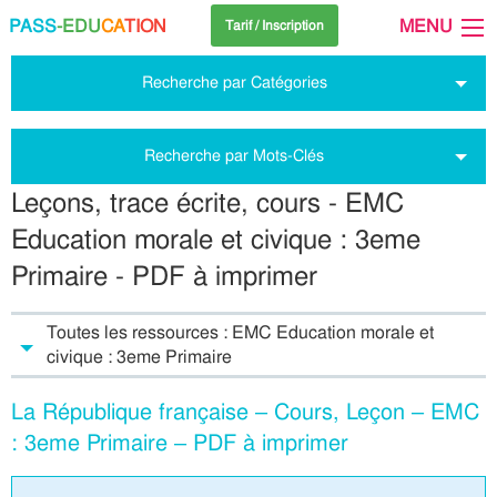
PASS
-EDU
CA
TION
MENU
Tarif / Inscription
Recherche par Catégories
Recherche par Mots-Clés
Leçons, trace écrite, cours - EMC
Education morale et civique : 3eme
Primaire - PDF à imprimer
Toutes les ressources : EMC Education morale et
civique : 3eme Primaire
La République française – Cours, Leçon – EMC
: 3eme Primaire – PDF à imprimer