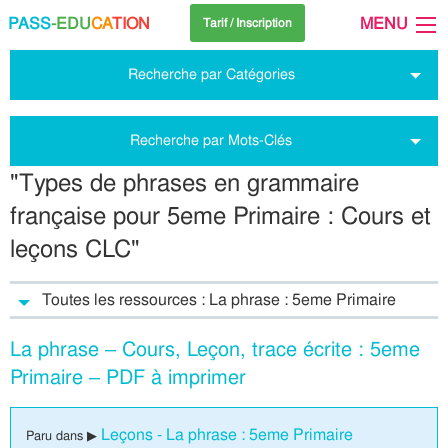
PASS
-EDU
CA
TION
MENU
Tarif / Inscription
Recherche par Catégories
Recherche par Mots-Clés
"Types de phrases en grammaire
française pour 5eme Primaire : Cours et
leçons CLC"
Toutes les ressources : La phrase : 5eme Primaire
La phrase – Cours, Leçon, trace écrite : 5eme
Primaire – PDF à imprimer
Leçons - La phrase : 5eme Primaire
Paru dans ▶