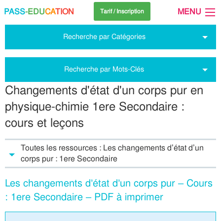
PASS
-EDU
CA
TION
MENU
Tarif / Inscription
Recherche par Catégories
Recherche par Mots-Clés
Changements d'état d'un corps pur en
physique-chimie 1ere Secondaire :
cours et leçons
Toutes les ressources : Les changements d’état d’un
corps pur : 1ere Secondaire
Les changements d’état d’un corps pur – Cours
: 1ere Secondaire – PDF à imprimer