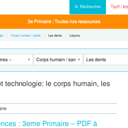
Tarif /
In
Rechercher
3e Primaire : Toutes nos ressources
gie
Corps humain / santé
Current:
Les dents
Current:
Leçons
 technologie: le corps humain, les
aire
ences : 3eme Primaire – PDF à