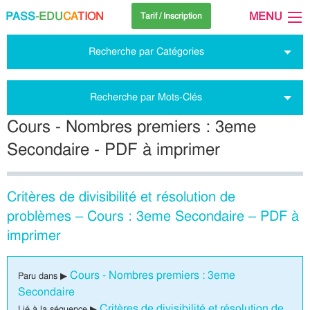
PASS
-EDU
CA
TION
MENU
Tarif / Inscription
Recherche par Catégories
Recherche par Mots-Clés
Cours - Nombres premiers : 3eme
Secondaire - PDF à imprimer
Critères de divisibilité et résolution de
problèmes – Cours : 3eme Secondaire – PDF à
imprimer
Cours - Nombres premiers : 3eme
Paru dans ▶
Secondaire
Critères de divisibilité et résolution de
Lié à la séquence ▶