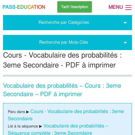
PASS
-EDU
CA
TION
MENU
Tarif / Inscription
Recherche par Catégories
Recherche par Mots-Clés
Cours - Vocabulaire des probabilités :
3eme Secondaire - PDF à imprimer
Vocabulaire des probabilités – Cours : 3eme
Secondaire – PDF à imprimer
Cours - Vocabulaire des probabilités : 3eme
Paru dans ▶
Secondaire
Vocabulaire des probabilités –
Lié à la séquence ▶
Séquence complète : 3eme Secondaire