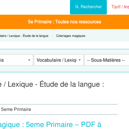
Tarif /
In
Rechercher
5e Primaire : Toutes nos ressources
t:
aire / Lexique - Étude de la langue
Current:
Coloriages magiques
/ Lexique - Étude de la langue :
 : 5eme Primaire
agique : 5eme Primaire – PDF à