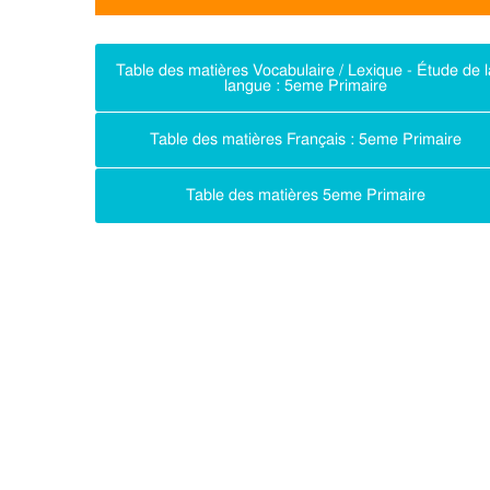
Table des matières Vocabulaire / Lexique - Étude de l
langue : 5eme Primaire
Table des matières Français : 5eme Primaire
Table des matières 5eme Primaire