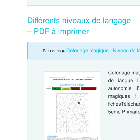
Différents niveaux de langage –
– PDF à imprimer
Coloriage magique - Niveau de l
Paru dans ▶
Coloriage mag
de langue La
autonomie J’
magiques ! 
fichesTélécha
5eme Primair