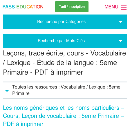
PASS
-EDU
CA
TION
MENU
Tarif / Inscription
Recherche par Catégories
Recherche par Mots-Clés
Leçons, trace écrite, cours - Vocabulaire
/ Lexique - Étude de la langue : 5eme
Primaire - PDF à imprimer
Toutes les ressources : Vocabulaire / Lexique : 5eme
Primaire
Les noms génériques et les noms particuliers –
Cours, Leçon de vocabulaire : 5eme Primaire –
PDF à imprimer